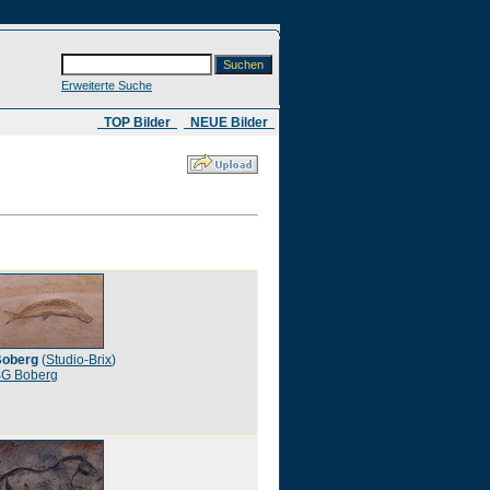
Erweiterte Suche
​ TOP Bilder
NEUE Bilder
oberg
(
Studio-Brix
)
G Boberg