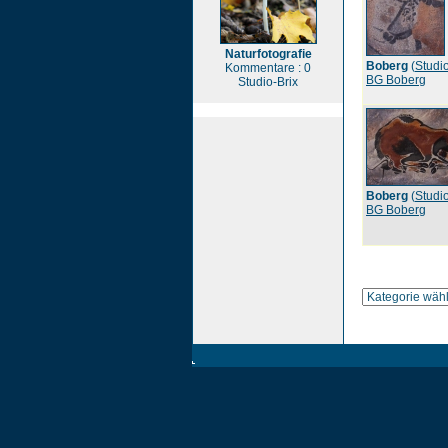
Naturfotografie
Boberg
(
Studio
Kommentare : 0
BG Boberg
Studio-Brix
Boberg
(
Studio
BG Boberg