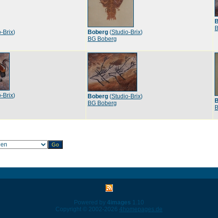
B
B
-Brix
)
Boberg
(
Studio-Brix
)
BG Boberg
-Brix
)
Boberg
(
Studio-Brix
)
B
BG Boberg
B
Powered by
4images
1.10
Copyright © 2002-2026
4homepages.de