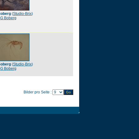
oberg
(
Studio-Brix
)
G Boberg
oberg
(
Studio-Brix
)
G Boberg
Bilder pro Seite :