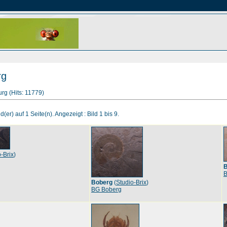
rg
rg (Hits: 11779)
d(er) auf 1 Seite(n). Angezeigt : Bild 1 bis 9.
-Brix
)
B
B
Boberg
(
Studio-Brix
)
BG Boberg