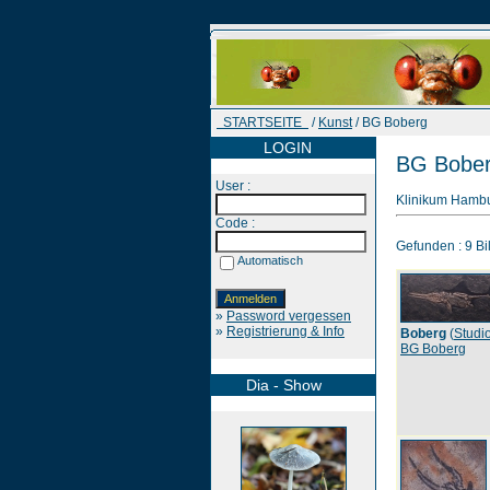
STARTSEITE
/
Kunst
/ BG Boberg
LOGIN
BG Bobe
User :
Klinikum Hambu
Code :
Gefunden : 9 Bil
Automatisch
»
Password vergessen
»
Registrierung & Info
Boberg
(
Studio
BG Boberg
Dia - Show