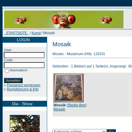
STARTSEITE
/
Kunst
/ Mosaik
LOGIN
Mosaik
User :
Mosaic - Musaicum (Hits: 12024)
Code :
Gefunden : 1 Bild(er) auf 1 Seite(n). Angezeigt : Bi
Automatisch
»
Password vergessen
»
Registrierung & Info
Dia - Show
Mosaik
(
Studio-Brix
)
Mosaik