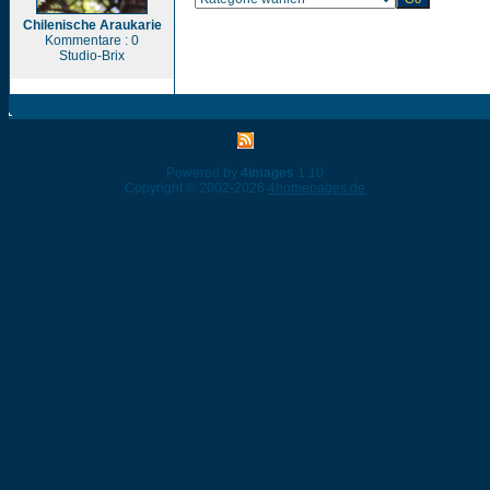
Chilenische Araukarie
Kommentare : 0
Studio-Brix
Powered by
4images
1.10
Copyright © 2002-2026
4homepages.de