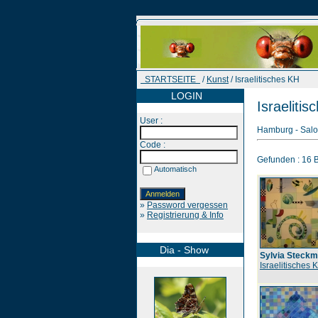
STARTSEITE
/
Kunst
/ Israelitisches KH
LOGIN
Israeliti
User :
Hamburg - Salo
Code :
Gefunden : 16 Bi
Automatisch
»
Password vergessen
»
Registrierung & Info
Dia - Show
Sylvia Steckm
Israelitisches 