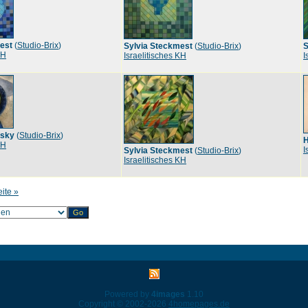
est
(
Studio-Brix
)
Sylvia Steckmest
(
Studio-Brix
)
S
KH
Israelitisches KH
I
rsky
(
Studio-Brix
)
H
KH
I
Sylvia Steckmest
(
Studio-Brix
)
Israelitisches KH
eite »
Powered by
4images
1.10
Copyright © 2002-2026
4homepages.de