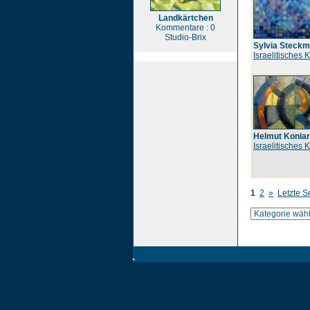
Landkärtchen
Kommentare : 0
Studio-Brix
Sylvia Steckm
Israelitisches 
Helmut Konia
Israelitisches 
1
2
»
Letzte S