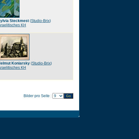
ylvia Steckmest
(
Studio-Brix
)
sraelitisches KH
elmut Koniarsky
(
Studio-Brix
)
sraelitisches KH
Bilder pro Seite :