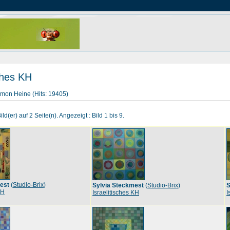
sches KH
mon Heine (Hits: 19405)
ld(er) auf 2 Seite(n). Angezeigt : Bild 1 bis 9.
est
(
Studio-Brix
)
Sylvia Steckmest
(
Studio-Brix
)
S
KH
Israelitisches KH
I