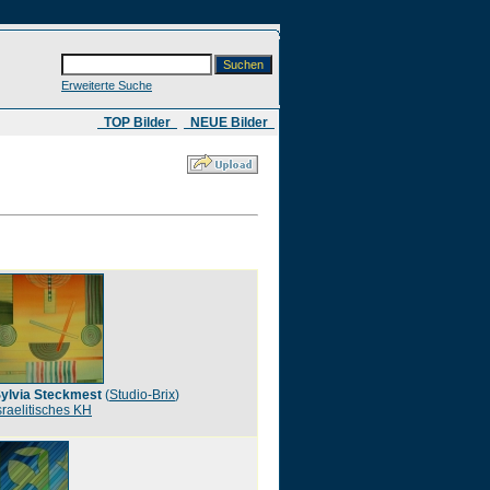
Erweiterte Suche
​ TOP Bilder
NEUE Bilder
ylvia Steckmest
(
Studio-Brix
)
sraelitisches KH