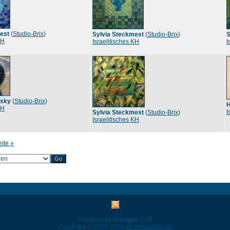
est
(
Studio-Brix
)
Sylvia Steckmest
(
Studio-Brix
)
S
KH
Israelitisches KH
I
rsky
(
Studio-Brix
)
H
KH
I
Sylvia Steckmest
(
Studio-Brix
)
Israelitisches KH
eite »
Powered by
4images
1.10
Copyright © 2002-2026
4homepages.de