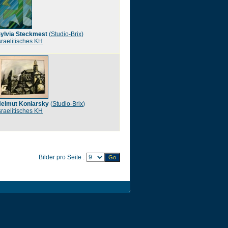
ylvia Steckmest
(
Studio-Brix
)
sraelitisches KH
elmut Koniarsky
(
Studio-Brix
)
sraelitisches KH
Bilder pro Seite :