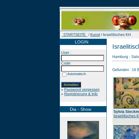
STARTSEITE
/
Kunst
/ Israelitisches KH
LOGIN
Israeliti
User :
Hamburg - Salo
Code :
Gefunden : 16 Bi
Automatisch
»
Password vergessen
»
Registrierung & Info
Dia - Show
Sylvia Steckm
Israelitisches 