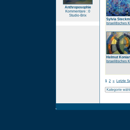
Anthroposophie
Kommentare : 0
Studio-Brix
Sylvia Steckm
Israelitisches 
Helmut Konia
Israelitisches 
1
2
»
Letzte S