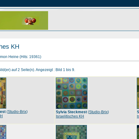
sches KH
mon Heine (Hits: 19361)
ld(er) auf 2 Seite(n). Angezeigt : Bild 1 bis 9.
est
(
Studio-Brix
)
Sylvia Steckmest
(
Studio-Brix
)
S
KH
Israelitisches KH
I