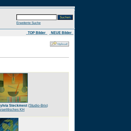
Erweiterte Suche
​ TOP Bilder
NEUE Bilder
ylvia Steckmest
(
Studio-Brix
)
sraelitisches KH