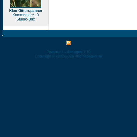
Klee-Gitterspanner
Kommentare : 0
Studio-Brix
Powered by
4images
1.10
Copyright © 2002-2026
4homepages.de