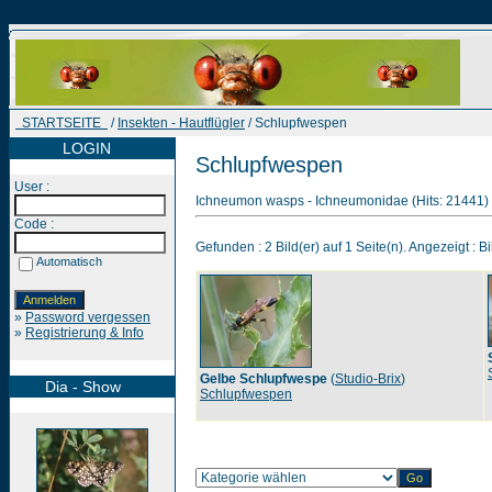
STARTSEITE
/
Insekten - Hautflügler
/ Schlupfwespen
LOGIN
Schlupfwespen
User :
Ichneumon wasps - Ichneumonidae (Hits: 21441)
Code :
Gefunden : 2 Bild(er) auf 1 Seite(n). Angezeigt : Bi
Automatisch
»
Password vergessen
»
Registrierung & Info
Gelbe Schlupfwespe
(
Studio-Brix
)
Dia - Show
Schlupfwespen