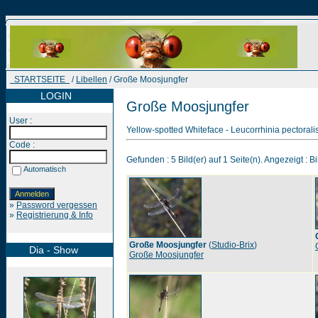
STARTSEITE
/
Libellen
/ Große Moosjungfer
LOGIN
Große Moosjungfer
User :
Yellow-spotted Whiteface - Leucorrhinia pectoralis
Code :
Gefunden : 5 Bild(er) auf 1 Seite(n). Angezeigt : Bi
Automatisch
»
Password vergessen
»
Registrierung & Info
Große Moosjungfer
(
Studio-Brix
)
Dia - Show
Große Moosjungfer