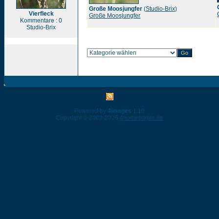
Große Moosjungfer
(
Studio-Brix
)
Vierfleck
Große Moosjungfer
Kommentare : 0
Studio-Brix
Powered by
4images
1.10
Copyright © 2002-2026
4homepages.de