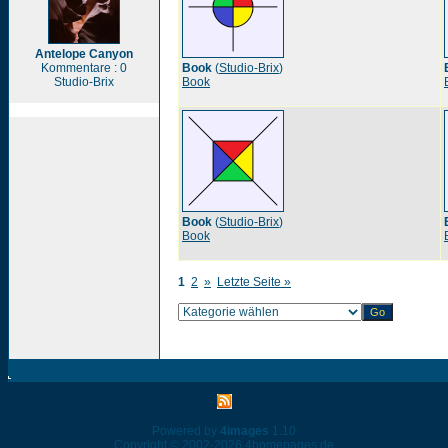
Antelope Canyon
Kommentare : 0
Book
(
Studio-Brix
)
Studio-Brix
Book
Book
(
Studio-Brix
)
Book
1
2
»
Letzte Seite »
Powered by
4images
1.10
Copyright © 2002-2026
4homepages.de