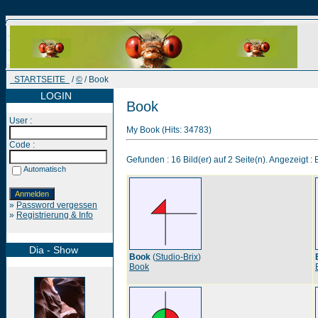
STARTSEITE
/
©
/ Book
LOGIN
Book
User :
My Book (Hits: 34783)
Code :
Gefunden : 16 Bild(er) auf 2 Seite(n). Angezeigt : B
Automatisch
»
Password vergessen
»
Registrierung & Info
Dia - Show
Book
(
Studio-Brix
)
Book