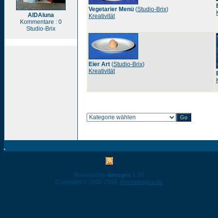
Vegetarier Menü
(
Studio-Brix
)
AIDAluna
Kreativität
Kommentare : 0
Studio-Brix
Eier Art
(
Studio-Brix
)
Kreativität
Powered by
4images
1.10
Copyright © 2002-2026
4homepages.de