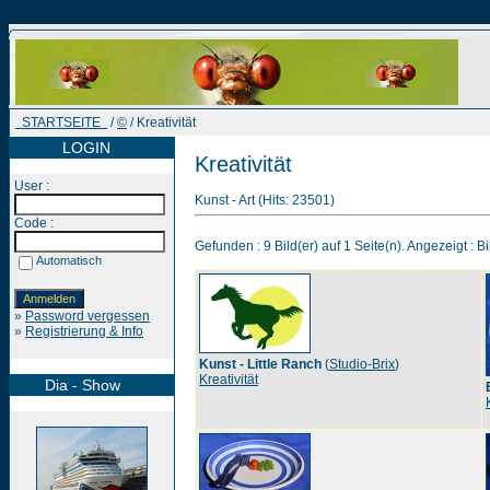
STARTSEITE
/
©
/ Kreativität
LOGIN
Kreativität
User :
Kunst - Art (Hits: 23501)
Code :
Gefunden : 9 Bild(er) auf 1 Seite(n). Angezeigt : Bi
Automatisch
»
Password vergessen
»
Registrierung & Info
Kunst - Little Ranch
(
Studio-Brix
)
Kreativität
Dia - Show