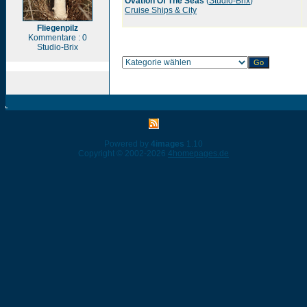
Ovation Of The Seas
(
Studio-Brix
)
Cruise Ships & City
Fliegenpilz
Kommentare : 0
Studio-Brix
Powered by
4images
1.10
Copyright © 2002-2026
4homepages.de