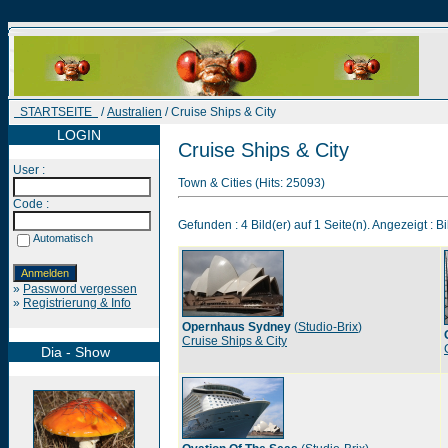
STARTSEITE
/
Australien
/ Cruise Ships & City
LOGIN
Cruise Ships & City
User :
Town & Cities (Hits: 25093)
Code :
Gefunden : 4 Bild(er) auf 1 Seite(n). Angezeigt : Bi
Automatisch
»
Password vergessen
»
Registrierung & Info
Opernhaus Sydney
(
Studio-Brix
)
Cruise Ships & City
Dia - Show