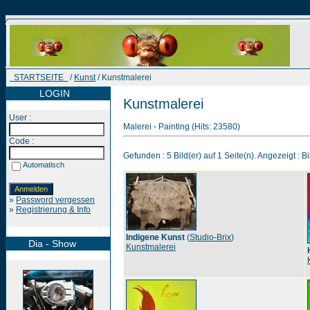
STARTSEITE
/
Kunst
/ Kunstmalerei
LOGIN
Kunstmalerei
User :
Malerei - Painting (Hits: 23580)
Code :
Gefunden : 5 Bild(er) auf 1 Seite(n). Angezeigt : Bi
Automatisch
»
Password vergessen
»
Registrierung & Info
Indigene Kunst
(
Studio-Brix
)
Dia - Show
Kunstmalerei