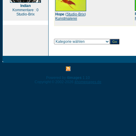
Indian
Kommentare : 0
Studio-Brix
Hope
(
Studio-Brix
)
Kunstmalerei
Powered by
4images
1.10
Copyright © 2002-2026
4homepages.de