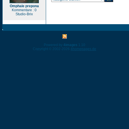
Omphale prepona
Kommentare : 0
Studio-Brix
Powered by
4images
1.10
Copyright © 2002-2026
4homepages.de