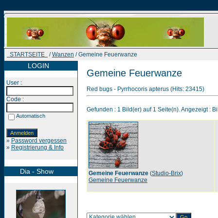
STARTSEITE
/
Wanzen
/ Gemeine Feuerwanze
LOGIN
Gemeine Feuerwanze
User :
Red bugs - Pyrrhocoris apterus (Hits: 23415)
Code :
Gefunden : 1 Bild(er) auf 1 Seite(n). Angezeigt : Bi
Automatisch
»
Password vergessen
»
Registrierung & Info
Dia - Show
Gemeine Feuerwanze
(
Studio-Brix
)
Gemeine Feuerwanze