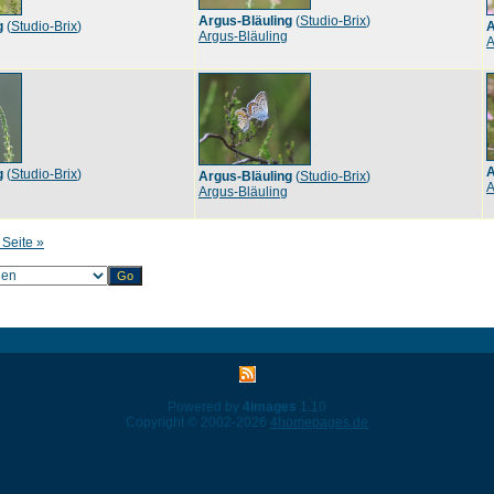
Argus-Bläuling
(
Studio-Brix
)
g
(
Studio-Brix
)
A
Argus-Bläuling
A
A
g
(
Studio-Brix
)
Argus-Bläuling
(
Studio-Brix
)
A
Argus-Bläuling
 Seite »
Powered by
4images
1.10
Copyright © 2002-2026
4homepages.de