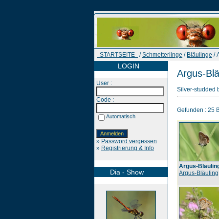
STARTSEITE
/
Schmetterlinge
/
Bläulinge
/ 
LOGIN
Argus-Blä
User :
Silver-studded 
Code :
Gefunden : 25 Bi
Automatisch
»
Password vergessen
»
Registrierung & Info
Argus-Bläulin
Dia - Show
Argus-Bläuling