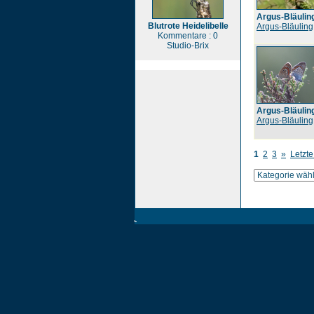
Argus-Bläulin
Blutrote Heidelibelle
Argus-Bläuling
Kommentare : 0
Studio-Brix
Argus-Bläulin
Argus-Bläuling
1
2
3
»
Letzte