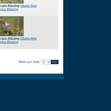
rgus-Bläuling
(
Studio-Brix
)
rgus-Bläuling
rgus-Bläuling
(
Studio-Brix
)
rgus-Bläuling
Bilder pro Seite :