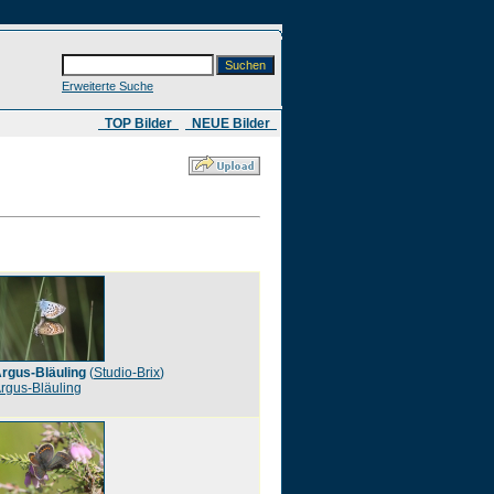
Erweiterte Suche
​ TOP Bilder
NEUE Bilder
rgus-Bläuling
(
Studio-Brix
)
rgus-Bläuling