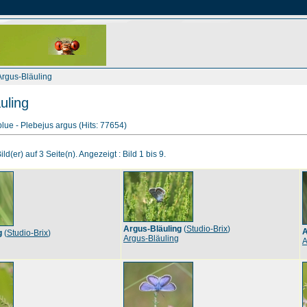
Argus-Bläuling
uling
blue - Plebejus argus (Hits: 77654)
ld(er) auf 3 Seite(n). Angezeigt : Bild 1 bis 9.
Argus-Bläuling
(
Studio-Brix
)
A
g
(
Studio-Brix
)
Argus-Bläuling
A