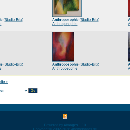
ie
(
Studio-Brix
)
Anthroposophie
(
Studio-Brix
)
A
e
Anthroposophie
A
ie
(
Studio-Brix
)
Anthroposophie
(
Studio-Brix
)
A
e
Anthroposophie
A
eite »
Powered by
4images
1.10
Copyright © 2002-2026
4homepages.de