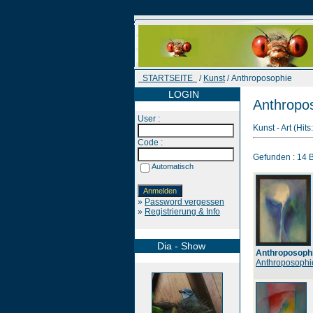
STARTSEITE
/
Kunst
/ Anthroposophie
LOGIN
Anthropo
User :
Kunst - Art (Hit
Code :
Gefunden : 14 Bi
Automatisch
»
Password vergessen
»
Registrierung & Info
Dia - Show
Anthroposoph
Anthroposophi