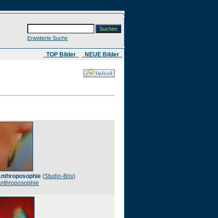
Erweiterte Suche
​ TOP Bilder
NEUE Bilder
nthroposophie
(
Studio-Brix
)
nthroposophie