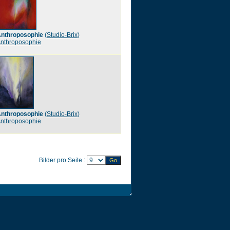
nthroposophie
(
Studio-Brix
)
nthroposophie
nthroposophie
(
Studio-Brix
)
nthroposophie
Bilder pro Seite :