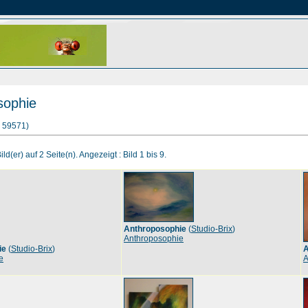
sophie
s: 59571)
ld(er) auf 2 Seite(n). Angezeigt : Bild 1 bis 9.
Anthroposophie
(
Studio-Brix
)
Anthroposophie
ie
(
Studio-Brix
)
A
e
A