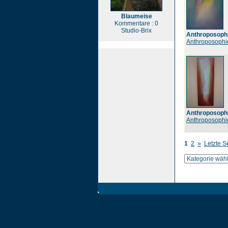
Blaumeise
Kommentare : 0
Studio-Brix
Anthroposoph
Anthroposophi
Anthroposoph
Anthroposophi
1
2
»
Letzte S