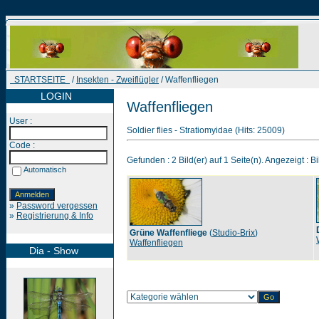
STARTSEITE
/
Insekten - Zweiflügler
/ Waffenfliegen
LOGIN
Waffenfliegen
User :
Soldier flies - Stratiomyidae (Hits: 25009)
Code :
Gefunden : 2 Bild(er) auf 1 Seite(n). Angezeigt : Bi
Automatisch
»
Password vergessen
»
Registrierung & Info
Grüne Waffenfliege
(
Studio-Brix
)
Waffenfliegen
Dia - Show