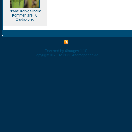
Große Königslibelle
Kommentare : 0
Studio-Brix
Powered by
4images
1.10
Copyright © 2002-2026
4homepages.de