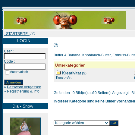
STARTSEITE
/ ©
LOGIN
©
User :
Butter & Banane, Knoblauch-Butter, Erdnuss-Butter, 
Code :
Unterkategorien
Automatisch
Kreativität
(9)
Kunst - Art
»
Password vergessen
»
Registrierung & Info
Gefunden : 0 Bild(er) auf 0 Seite(n). Angezeigt : Bi
In dieser Kategorie sind keine Bilder vorhanden
Dia - Show