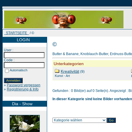
STARTSEITE
/ ©
LOGIN
©
User :
Butter & Banane, Knoblauch-Butter, Erdnuss-Butter, 
Code :
Unterkategorien
Automatisch
Kreativität
(9)
Kunst - Art
»
Password vergessen
»
Registrierung & Info
Gefunden : 0 Bild(er) auf 0 Seite(n). Angezeigt : Bi
In dieser Kategorie sind keine Bilder vorhanden
Dia - Show