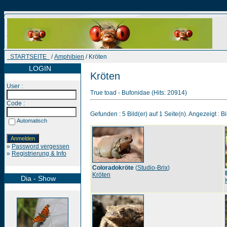
STARTSEITE
/
Amphibien
/ Kröten
LOGIN
Kröten
User :
True toad - Bufonidae (Hits: 20914)
Code :
Gefunden : 5 Bild(er) auf 1 Seite(n). Angezeigt : Bi
Automatisch
»
Password vergessen
»
Registrierung & Info
Coloradokröte
(
Studio-Brix
)
Kröten
Dia - Show