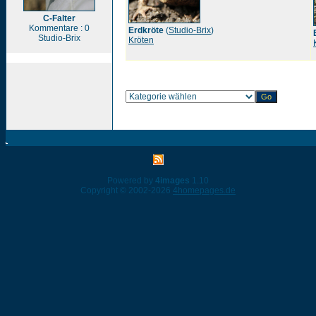
C-Falter
Kommentare : 0
Erdkröte
(
Studio-Brix
)
Studio-Brix
Kröten
Powered by
4images
1.10
Copyright © 2002-2026
4homepages.de