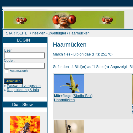
STARTSEITE
/
Insekten - Zweiflügler
/ Haarmücken
LOGIN
Haarmücken
User :
March flies - Bibionidae (Hits: 25170)
Code :
Gefunden : 4 Bild(er) auf 1 Seite(n). Angezeigt : Bi
Automatisch
»
Password vergessen
»
Registrierung & Info
Märzfliege
(
Studio-Brix
)
Haarmücken
Dia - Show