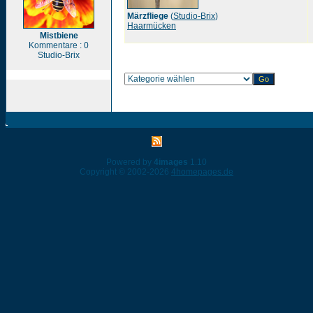
Märzfliege
(
Studio-Brix
)
Haarmücken
Mistbiene
Kommentare : 0
Studio-Brix
Powered by
4images
1.10
Copyright © 2002-2026
4homepages.de