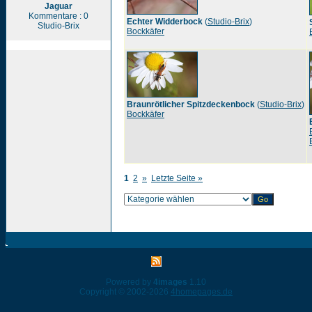
Jaguar
Kommentare : 0
Echter Widderbock
(
Studio-Brix
)
Studio-Brix
Bockkäfer
Braunrötlicher Spitzdeckenbock
(
Studio-Brix
)
Bockkäfer
1
2
»
Letzte Seite »
Powered by
4images
1.10
Copyright © 2002-2026
4homepages.de