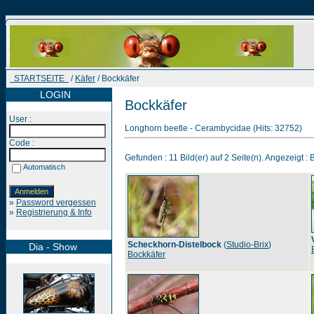
STARTSEITE
/
Käfer
/ Bockkäfer
LOGIN
Bockkäfer
User :
Longhorn beetle - Cerambycidae (Hits: 32752)
Code :
Gefunden : 11 Bild(er) auf 2 Seite(n). Angezeigt : B
Automatisch
»
Password vergessen
»
Registrierung & Info
Scheckhorn-Distelbock
(
Studio-Brix
)
Dia - Show
Bockkäfer