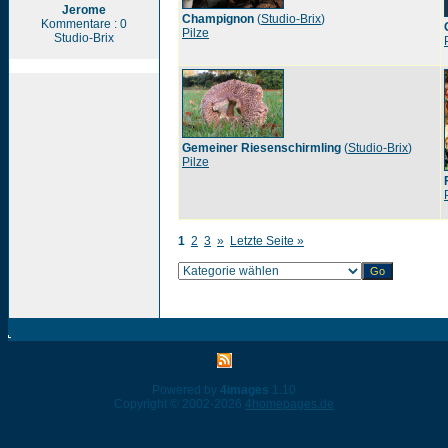
Jerome
Champignon
(
Studio-Brix
)
Kommentare : 0
Pilze
Studio-Brix
Gemeiner Riesenschirmling
(
Studio-Brix
)
Pilze
1
2
3
»
Letzte Seite »
Powered by
4images
1.10
Copyright © 2002-2026
4homepages.de