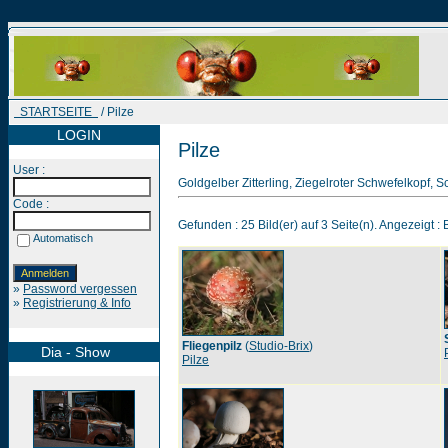
STARTSEITE
/ Pilze
LOGIN
Pilze
User :
Goldgelber Zitterling, Ziegelroter Schwefelkopf, S
Code :
Gefunden : 25 Bild(er) auf 3 Seite(n). Angezeigt : B
Automatisch
»
Password vergessen
»
Registrierung & Info
Fliegenpilz
(
Studio-Brix
)
Dia - Show
Pilze