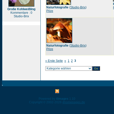
Naturfotografie
(
Studio-Brix
)
Große Kohlweißling
Pilze
Kommentare : 0
Studio-Brix
Naturfotografie
(
Studio-Brix
)
Pilze
« Erste Seite
«
1
2
3
Powered by
4images
1.10
Copyright © 2002-2026
4homepages.de