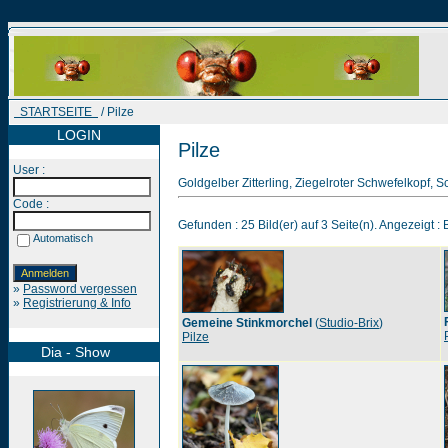
STARTSEITE
/ Pilze
LOGIN
Pilze
User :
Goldgelber Zitterling, Ziegelroter Schwefelkopf, S
Code :
Gefunden : 25 Bild(er) auf 3 Seite(n). Angezeigt : B
Automatisch
»
Password vergessen
»
Registrierung & Info
Gemeine Stinkmorchel
(
Studio-Brix
)
Pilze
Dia - Show