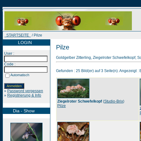
STARTSEITE
/ Pilze
LOGIN
Pilze
User :
Goldgelber Zitterling, Ziegelroter Schwefelkopf, S
Code :
Gefunden : 25 Bild(er) auf 3 Seite(n). Angezeigt : B
Automatisch
»
Password vergessen
»
Registrierung & Info
Ziegelroter Schwefelkopf
(
Studio-Brix
)
Pilze
Dia - Show