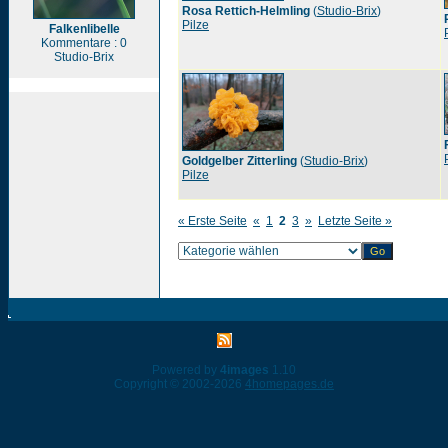
Rosa Rettich-Helmling
(
Studio-Brix
)
Pilze
Falkenlibelle
Kommentare : 0
Studio-Brix
Goldgelber Zitterling
(
Studio-Brix
)
Pilze
« Erste Seite
«
1
2
3
»
Letzte Seite »
Powered by
4images
1.10
Copyright © 2002-2026
4homepages.de