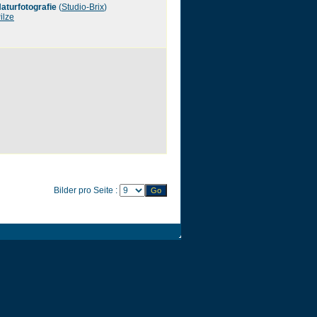
aturfotografie
(
Studio-Brix
)
ilze
Bilder pro Seite :