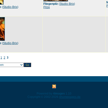
N
Fliegenpilz
(
Studio-Brix
)
P
e
(
Studio-Brix
)
Pilze
e
(
Studio-Brix
)
1
2
3
Powered by
4images
1.10
Copyright © 2002-2026
4homepages.de