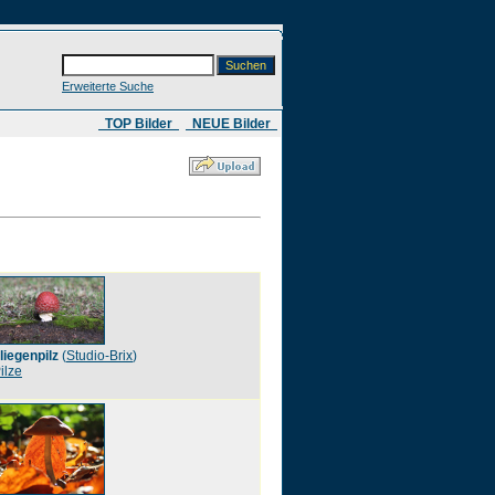
Erweiterte Suche
​ TOP Bilder
NEUE Bilder
liegenpilz
(
Studio-Brix
)
ilze