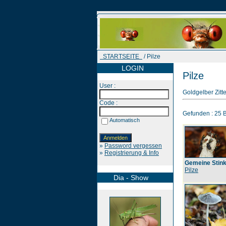
STARTSEITE
/ Pilze
LOGIN
Pilze
User :
Goldgelber Zitte
Code :
Gefunden : 25 Bi
Automatisch
»
Password vergessen
»
Registrierung & Info
Gemeine Stin
Pilze
Dia - Show