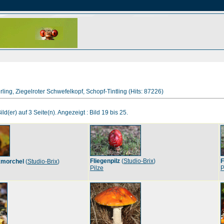
rling, Ziegelroter Schwefelkopf, Schopf-Tintling (Hits: 87226)
ld(er) auf 3 Seite(n). Angezeigt : Bild 19 bis 25.
Fliegenpilz
(
Studio-Brix
)
F
kmorchel
(
Studio-Brix
)
Pilze
P