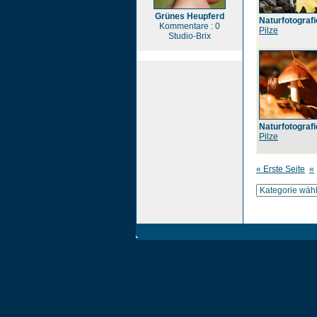
Grünes Heupferd
Naturfotografi
Kommentare : 0
Pilze
Studio-Brix
Naturfotografi
Pilze
« Erste Seite
«