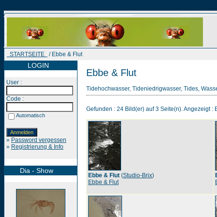
STARTSEITE
/ Ebbe & Flut
LOGIN
Ebbe & Flut
User :
Tidehochwasser, Tideniedrigwasser, Tides, Wass
Code :
Gefunden : 24 Bild(er) auf 3 Seite(n). Angezeigt : B
Automatisch
»
Password vergessen
»
Registrierung & Info
Dia - Show
Ebbe & Flut
(
Studio-Brix
)
Ebbe & Flut