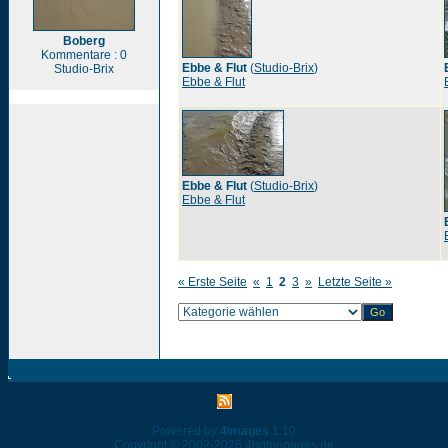
Boberg
Kommentare : 0
Ebbe & Flut
(
Studio-Brix
)
Studio-Brix
Ebbe & Flut
Ebbe & Flut
(
Studio-Brix
)
Ebbe & Flut
« Erste Seite
«
1
2
3
»
Letzte Seite »
Powered by
4images
1.10
Copyright © 2002-2026
4homepages.de