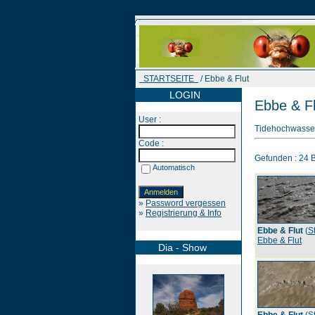
STARTSEITE
/ Ebbe & Flut
LOGIN
Ebbe & Fl
User :
Tidehochwasser
Code :
Gefunden : 24 Bi
Automatisch
»
Password vergessen
»
Registrierung & Info
Ebbe & Flut
(
S
Ebbe & Flut
Dia - Show