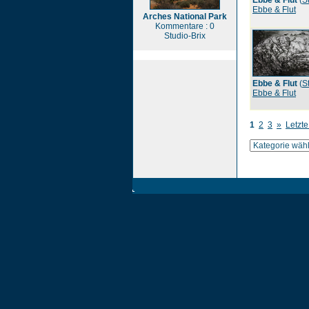
Ebbe & Flut
(
S
Ebbe & Flut
Arches National Park
Kommentare : 0
Studio-Brix
Ebbe & Flut
(
S
Ebbe & Flut
1
2
3
»
Letzte