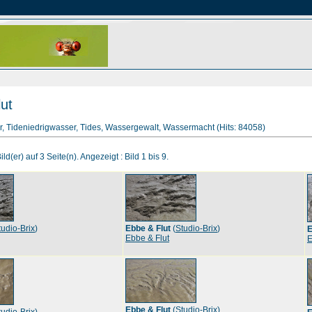
ut
, Tideniedrigwasser, Tides, Wassergewalt, Wassermacht (Hits: 84058)
ld(er) auf 3 Seite(n). Angezeigt : Bild 1 bis 9.
tudio-Brix
)
Ebbe & Flut
(
Studio-Brix
)
E
Ebbe & Flut
E
Ebbe & Flut
(
Studio-Brix
)