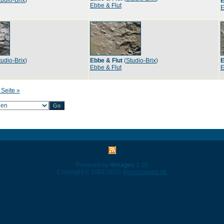
tudio-Brix
)
E
Ebbe & Flut
E
tudio-Brix
)
Ebbe & Flut
(
Studio-Brix
)
E
Ebbe & Flut
E
 Seite »
Powered by
4images
1.10
Copyright © 2002-2026
4homepages.de