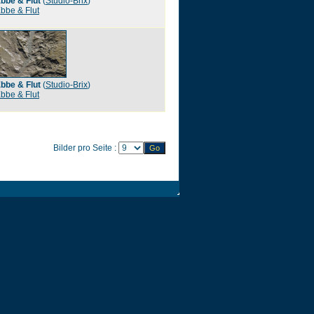
bbe & Flut
(
Studio-Brix
)
bbe & Flut
bbe & Flut
(
Studio-Brix
)
bbe & Flut
Bilder pro Seite :