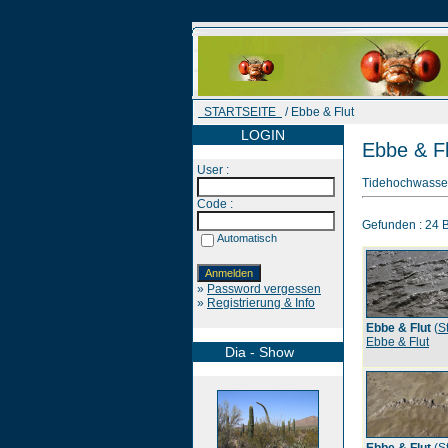
STARTSEITE
/ Ebbe & Flut
LOGIN
Ebbe & Fl
User :
Tidehochwasser
Code :
Gefunden : 24 Bi
Automatisch
»
Password vergessen
»
Registrierung & Info
Ebbe & Flut
(
S
Ebbe & Flut
Dia - Show