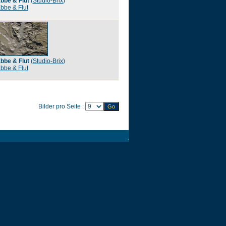
bbe & Flut
(
Studio-Brix
)
bbe & Flut
bbe & Flut
(
Studio-Brix
)
bbe & Flut
Bilder pro Seite :