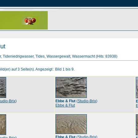
ut
, Tideniedrigwasser, Tides, Wassergewalt, Wassermacht (Hits: 83938)
ld(er) auf 3 Seite(n). Angezeigt : Bild 1 bis 9.
tudio-Brix
)
Ebbe & Flut
(
Studio-Brix
)
E
Ebbe & Flut
E
Ebbe & Flut
(
Studio-Brix
)