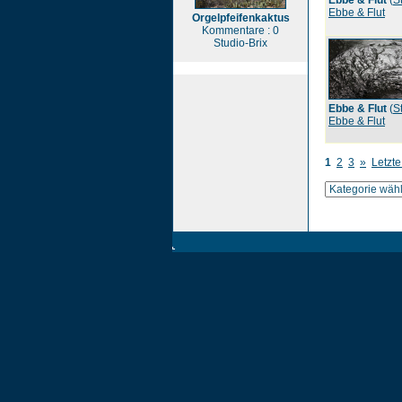
Ebbe & Flut
(
S
Ebbe & Flut
Orgelpfeifenkaktus
Kommentare : 0
Studio-Brix
Ebbe & Flut
(
S
Ebbe & Flut
1
2
3
»
Letzte