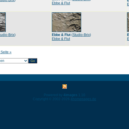
tudio-Brix
)
E
Ebbe & Flut
E
tudio-Brix
)
Ebbe & Flut
(
Studio-Brix
)
E
Ebbe & Flut
E
 Seite »
Powered by
4images
1.10
Copyright © 2002-2026
4homepages.de