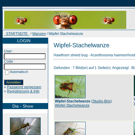
STARTSEITE
/
Wanzen
/ Wipfel-Stachelwanze
LOGIN
Wipfel-Stachelwanze
User :
Hawthorn shield bug - Acanthosoma haemorrhoida
Code :
Gefunden : 7 Bild(er) auf 1 Seite(n). Angezeigt : Bi
Automatisch
»
Password vergessen
»
Registrierung & Info
Wipfel-Stachelwanze
(
Studio-Brix
)
Wipfel-Stachelwanze
Dia - Show