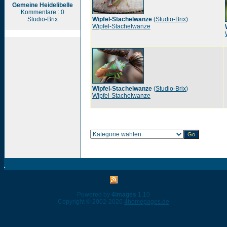
Gemeine Heidelibelle
Kommentare : 0
Studio-Brix
Wipfel-Stachelwanze
(
Studio-Brix
)
Wipfel-Stachelwanze
Wipfel-Stachelwanze
(
Studio-Brix
)
Wipfel-Stachelwanze
Powered by
4images
1.10
Copyright © 2002-2026
4homepages.de