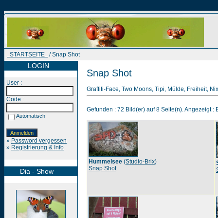
STARTSEITE
/ Snap Shot
LOGIN
Snap Shot
User :
Graffiti-Face, Two Moons, Tipi, Mülde, Freiheit, N
Code :
Gefunden : 72 Bild(er) auf 8 Seite(n). Angezeigt : B
Automatisch
»
Password vergessen
»
Registrierung & Info
Hummelsee
(
Studio-Brix
)
Snap Shot
Dia - Show