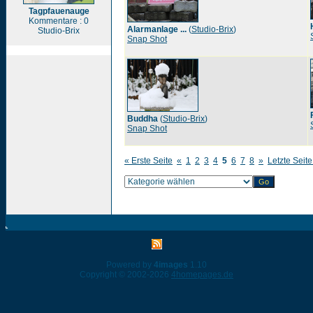
Tagpfauenauge
Kommentare : 0
Alarmanlage ...
(
Studio-Brix
)
Studio-Brix
Snap Shot
Buddha
(
Studio-Brix
)
Snap Shot
« Erste Seite
«
1
2
3
4
5
6
7
8
»
Letzte Seite
Powered by
4images
1.10
Copyright © 2002-2026
4homepages.de