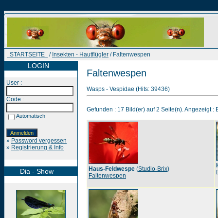
STARTSEITE
/
Insekten - Hautflügler
/ Faltenwespen
LOGIN
Faltenwespen
User :
Wasps - Vespidae (Hits: 39436)
Code :
Gefunden : 17 Bild(er) auf 2 Seite(n). Angezeigt : B
Automatisch
»
Password vergessen
»
Registrierung & Info
Haus-Feldwespe
(
Studio-Brix
)
Dia - Show
Faltenwespen