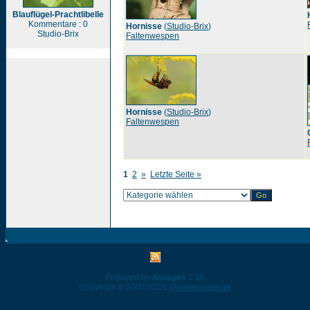
Blauflügel-Prachtlibelle
Kommentare : 0
Hornisse
(
Studio-Brix
)
Studio-Brix
Faltenwespen
Hornisse
(
Studio-Brix
)
Faltenwespen
1
2
»
Letzte Seite »
Powered by
4images
1.10
Copyright © 2002-2026
4homepages.de