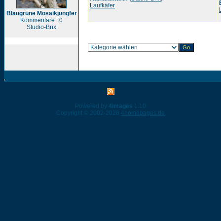
Laufkäfer
Blaugrüne Mosaikjungfer
Kommentare : 0
Studio-Brix
Powered by
4images
1.10
Copyright © 2002-2026
4homepages.de