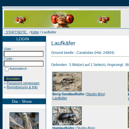
STARTSEITE
/
Käfer
/ Laufkäfer
LOGIN
Laufkäfer
User :
Ground beetle - Carabidae (Hits: 24804)
Code :
Gefunden : 5 Bild(er) auf 1 Seite(n). Angezeigt : Bi
Automatisch
»
Password vergessen
»
Registrierung & Info
Berg-Sandlaufkäfer
(
Studio-Brix
)
Laufkäfer
Dia - Show
Hainlaufkäfer
(
Studio-Brix
)