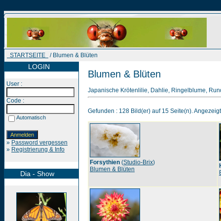
STARTSEITE
/ Blumen & Blüten
LOGIN
Blumen & Blüten
User :
Japanische Krötenlilie, Dahlie, Ringelblume, Run
Code :
Gefunden : 128 Bild(er) auf 15 Seite(n). Angezeigt 
Automatisch
»
Password vergessen
»
Registrierung & Info
Forsythien
(
Studio-Brix
)
Blumen & Blüten
Dia - Show