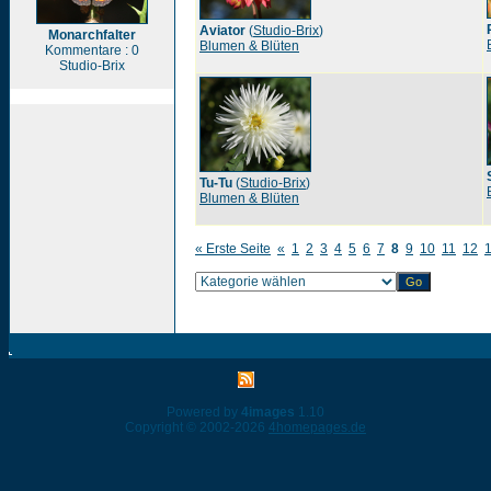
Aviator
(
Studio-Brix
)
Monarchfalter
Blumen & Blüten
Kommentare : 0
Studio-Brix
Tu-Tu
(
Studio-Brix
)
Blumen & Blüten
« Erste Seite
«
1
2
3
4
5
6
7
8
9
10
11
12
Powered by
4images
1.10
Copyright © 2002-2026
4homepages.de