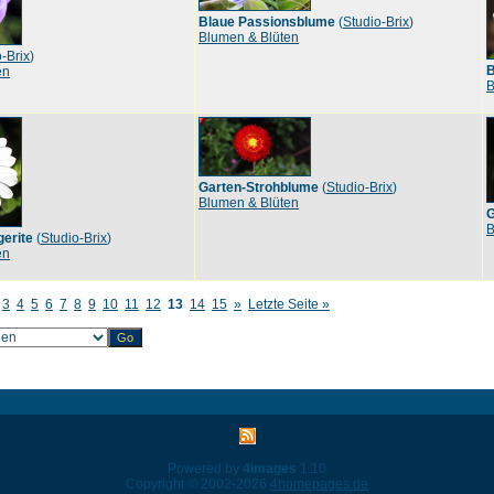
Blaue Passionsblume
(
Studio-Brix
)
Blumen & Blüten
-Brix
)
B
en
B
Garten-Strohblume
(
Studio-Brix
)
Blumen & Blüten
G
B
erite
(
Studio-Brix
)
en
3
4
5
6
7
8
9
10
11
12
13
14
15
»
Letzte Seite »
Powered by
4images
1.10
Copyright © 2002-2026
4homepages.de