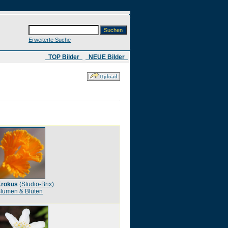
Erweiterte Suche
​ TOP Bilder
NEUE Bilder
rokus
(
Studio-Brix
)
lumen & Blüten