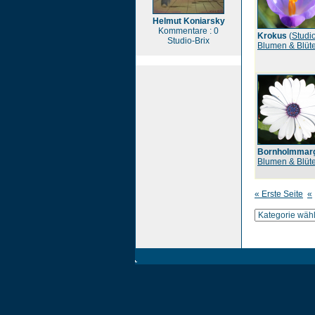
Helmut Koniarsky
Kommentare : 0
Krokus
(
Studio
Studio-Brix
Blumen & Blüt
Bornholmmarg
Blumen & Blüt
« Erste Seite
«