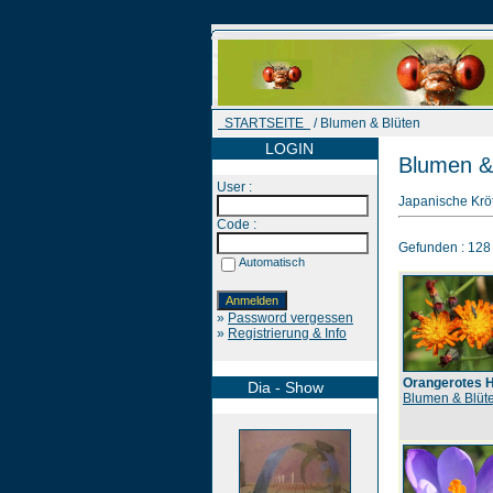
STARTSEITE
/ Blumen & Blüten
LOGIN
Blumen &
User :
Japanische Kröt
Code :
Gefunden : 128 B
Automatisch
»
Password vergessen
»
Registrierung & Info
Orangerotes H
Dia - Show
Blumen & Blüt