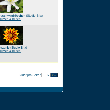
uschwindröschen
(
Studio-Brix
)
lumen & Blüten
azanie
(
Studio-Brix
)
lumen & Blüten
Bilder pro Seite :