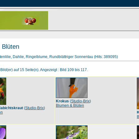
 Blüten
enlilie, Dahlie, Ringelblume, Rundblättriger Sonnentau (Hits: 389095)
ild(er) auf 15 Seite(n). Angezeigt : Bild 109 bis 117.
Krokus
(
Studio-Brix
)
Blumen & Blüten
abichtskraut
(
Studio-Brix
)
en
K
B