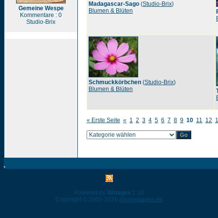
Madagascar-Sago
(
Studio-Brix
)
Gemeine Wespe
Blumen & Blüten
Kommentare : 0
Studio-Brix
Schmuckkörbchen
(
Studio-Brix
)
Blumen & Blüten
« Erste Seite
«
1
2
3
4
5
6
7
8
9
10
11
12
Powered by
4images
1.10
Copyright © 2002-2026
4homepages.de