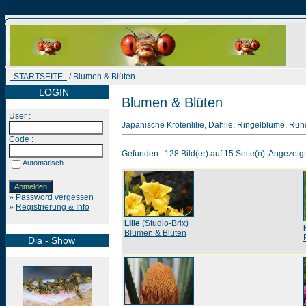
STARTSEITE
/ Blumen & Blüten
LOGIN
Blumen & Blüten
User :
Japanische Krötenlilie, Dahlie, Ringelblume, Run
Code :
Gefunden : 128 Bild(er) auf 15 Seite(n). Angezeigt 
Automatisch
»
Password vergessen
»
Registrierung & Info
Lilie
(
Studio-Brix
)
Blumen & Blüten
Dia - Show