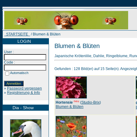
STARTSEITE
/ Blumen & Blüten
LOGIN
Blumen & Blüten
User :
Japanische Krötenlilie, Dahlie, Ringelblume, Run
Code :
Gefunden : 128 Bild(er) auf 15 Seite(n). Angezeigt :
Automatisch
»
Password vergessen
»
Registrierung & Info
neu
Hortensie
(
Studio-Brix
)
Blumen & Blüten
Dia - Show