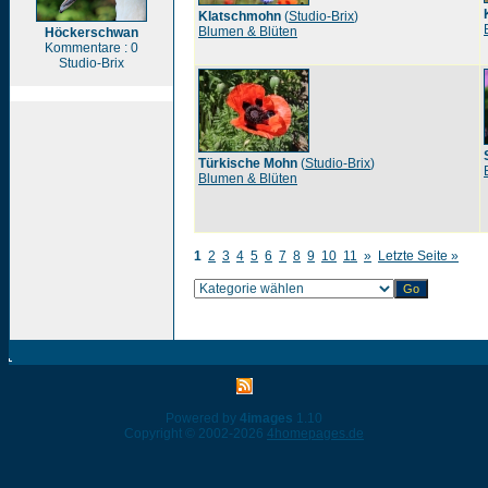
Klatschmohn
(
Studio-Brix
)
Blumen & Blüten
Höckerschwan
Kommentare : 0
Studio-Brix
Türkische Mohn
(
Studio-Brix
)
Blumen & Blüten
1
2
3
4
5
6
7
8
9
10
11
»
Letzte Seite »
Powered by
4images
1.10
Copyright © 2002-2026
4homepages.de