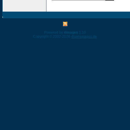
Powered by
4images
1.10
Copyright © 2002-2026
4homepages.de