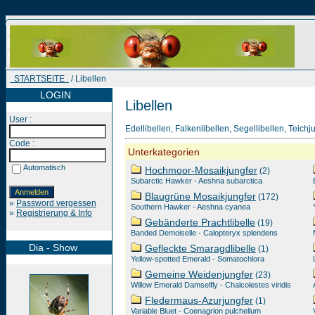
STARTSEITE
/ Libellen
LOGIN
Libellen
User :
Edellibellen, Falkenlibellen, Segellibellen, Teichj
Code :
Unterkategorien
Automatisch
Hochmoor-Mosaikjungfer
(2)
Subarctic Hawker - Aeshna subarctica
Blaugrüne Mosaikjungfer
(172)
»
Password vergessen
Southern Hawker - Aeshna cyanea
»
Registrierung & Info
Gebänderte Prachtlibelle
(19)
Banded Demoiselle - Calopteryx splendens
Dia - Show
Gefleckte Smaragdlibelle
(1)
Yellow-spotted Emerald - Somatochlora
Gemeine Weidenjungfer
(23)
Willow Emerald Damselfly - Chalcolestes viridis
Fledermaus-Azurjungfer
(1)
Variable Bluet - Coenagrion pulchellum